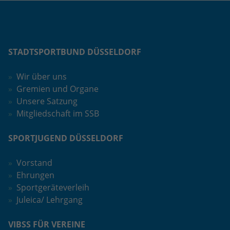
eines Analyseberichts darüber, wie es
der Website geht. Die erhobenen Daten
umfassen die Anzahl der Besucher, die
Quelle, aus der sie stammen, und die
Seiten in anonymisierter Form.
STADTSPORTBUND DÜSSELDORF
Wir über uns
Name
_ga_1GL2LDMZPJ
Gremien und Organe
Unsere Satzung
Anbieter
Google LLC
Mitgliedschaft im SSB
Laufzeit
2 Jahre
SPORTJUGEND DÜSSELDORF
Wird verwendet, um den Sitzungsstatus
Zweck
zu erhalten.
Vorstand
Ehrungen
Sportgeräteverleih
Juleica/ Lehrgang
VIBSS FÜR VEREINE