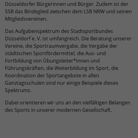
Dieses Cookie ist ein Standard-Session-
Anbieter
Google LLC
Düsseldorfer Bürgerinnen und Bürger. Zudem ist der
Externe Inhalte
Kampagnendaten zu berechnen und
Cookie von TYPO3. Es speichert im Falle
SSB das Bindeglied zwischen dem LSB NRW und seinen
die Nutzung der Website für den
Wir verwenden auf unserer Website externe Inhalte, um
eines Benutzer-Logins die Session-ID.
Zweck
Laufzeit
6 Monate
Mitgliedsvereinen.
Analysebericht der Website zu
Ihnen zusätzliche Informationen anzubieten.
Zweck
So kann der eingeloggte Benutzer
verfolgen. Die Cookies speichern
wiedererkannt werden und es wird ihm
Das NID-Cookie enthält eine eindeutige
Das Aufgabenspektrum des Stadtsportbundes
Informationen anonym und weisen eine
Zugang zu geschützten Bereichen
ID, über die Google Ihre bevorzugten
Düsseldorf e. V. ist umfangreich. Die Beratung unserer
randoly generierte Nummer zu, um
gewährt.
Einstellungen und andere
Vereine, die Sportraumvergabe, die Vergabe der
eindeutige Besucher zu identifizieren.
Informationen speichert, insbesondere
städtischen Sportfördermittel, die Aus- und
Zweck
Ihre bevorzugte Sprache (z. B. Deutsch),
Fortbildung von Übungsleiter*innen und
wie viele Suchergebnisse pro Seite
Name
_gid
Führungskräften, die Weiterbildung im Sport, die
angezeigt werden sollen (z. B. 10 oder
Koordination der Sportangebote in allen
20) und ob der Google SafeSearch-Filter
Anbieter
Google Analytics
Ganztagsschulen sind nur einige Beispiele dieses
aktiviert sein soll.
Spektrums.
Laufzeit
1 Tag
Dabei orientieren wir uns an den vielfältigen Belangen
Dieses Cookie wird von Google Analytics
des Sports in unserer modernen Gesellschaft.
installiert. Das Cookie wird verwendet,
um Informationen darüber zu
speichern, wie Besucher eine Website
nutzen, und hilft bei der Erstellung
Zweck