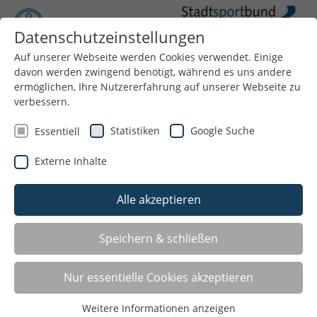
Datenschutzeinstellungen
Auf unserer Webseite werden Cookies verwendet. Einige
Menü
davon werden zwingend benötigt, während es uns andere
ermöglichen, Ihre Nutzererfahrung auf unserer Webseite zu
verbessern.
Statistiken
Google Suche
Essentiell
Externe Inhalte
Alle akzeptieren
WIR ÜBER UNS
Speichern & schließen
Der Stadtsportbund Düsseldorf e.V. – kurz SSB
Nur essentielle Cookies akzeptieren
genannt – ist der Dachverband der eingetragenen
Sportvereine der Stadt Düsseldorf und als
Weitere Informationen anzeigen
Unterorganisation des Deutschen Olympischen