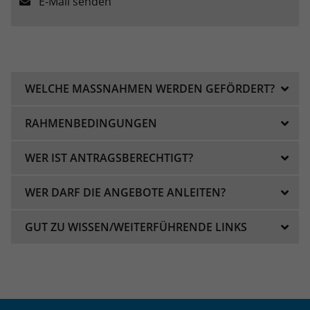
E-Mail senden
eines Analyseberichts darüber, wie es
der Website geht. Die erhobenen Daten
umfassen die Anzahl der Besucher, die
Quelle, aus der sie stammen, und die
Seiten in anonymisierter Form.
WELCHE MASSNAHMEN WERDEN GEFÖRDERT?
Name
_ga_1GL2LDMZPJ
RAHMENBEDINGUNGEN
Anbieter
Google LLC
WER IST ANTRAGSBERECHTIGT?
Laufzeit
2 Jahre
WER DARF DIE ANGEBOTE ANLEITEN?
Wird verwendet, um den Sitzungsstatus
Zweck
zu erhalten.
GUT ZU WISSEN/WEITERFÜHRENDE LINKS