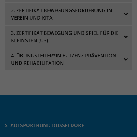
eines Analyseberichts darüber, wie es
der Website geht. Die erhobenen Daten
2. ZERTIFIKAT BEWEGUNGSFÖRDERUNG IN
umfassen die Anzahl der Besucher, die
VEREIN UND KITA
Quelle, aus der sie stammen, und die
Seiten in anonymisierter Form.
3. ZERTIFIKAT BEWEGUNG UND SPIEL FÜR DIE
KLEINSTEN (U3)
Name
_ga_1GL2LDMZPJ
4. ÜBUNGSLEITER*IN B-LIZENZ PRÄVENTION
Anbieter
Google LLC
UND REHABILITATION
Laufzeit
2 Jahre
Wird verwendet, um den Sitzungsstatus
Zweck
zu erhalten.
STADTSPORTBUND DÜSSELDORF